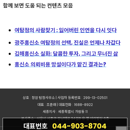
함
께 보면 도움 되는 컨텐츠 모음
여탐정의 사람찾기 : 잃어버린 인연을 다시 잇다
광주흥신소 여탐정의 선택, 진실은 언제나 차갑다
김해흥신소 실화: 달콤한 투자, 그리고 무너진 삶
흥신소 의뢰비용 망설이다가 맡긴 결과는?
상호 : 정암 탐정사무소 | 사업자 등록번호 : 299-13-02501
대표 : 조훈래 | 대표전화 : 1688-8922
세종지사 : 세종특별시 가람동 11
본사주소 : 서울시 서초구 강남대로 34길8 유.엘.아이빌딩 6층
044-903-8704
대표번호