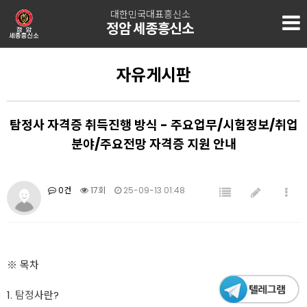
대한민국대표흥신소
정암 세종흥신소
자유게시판
탐정사 자격증 취득진행 방식 - 주요업무/시험정보/취업
분야/주요전망 자격증 지원 안내
0건
17회
25-09-13 01:48
※ 목차
1.
탐정
사란?