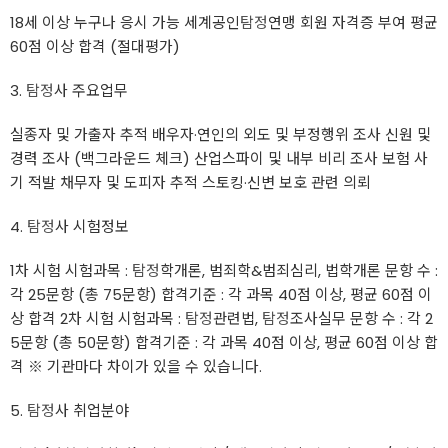
18세 이상 누구나 응시 가능 세계공인
탐정
연맹 회원 자격증 부여 평균
60점 이상 합격 (절대평가)
3.
탐정
사 주요업무
실종자 및 가출자 추적 배우자·연인의 외도 및 부정행위 조사 신원 및
경력 조사 (백그라운드 체크) 산업스파이 및 내부 비리 조사 보험 사
기 적발 채무자 및 도피자 추적 스토킹·신변 보호 관련 의뢰
4.
탐정
사 시험정보
1차 시험 시험과목 :
탐정
학개론, 범죄학&범죄심리, 법학개론 문항 수 :
각 25문항 (총 75문항) 합격기준 : 각 과목 40점 이상, 평균 60점 이
상 합격 2차 시험 시험과목 :
탐정
관련법,
탐정
조사실무 문항 수 : 각 2
5문항 (총 50문항) 합격기준 : 각 과목 40점 이상, 평균 60점 이상 합
격 ※ 기관마다 차이가 있을 수 있습니다.
5.
탐정
사 취업분야